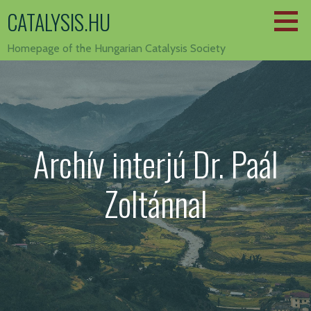
Skip
CATALYSIS.HU
to
content
Homepage of the Hungarian Catalysis Society
Archív interjú Dr. Paál
Zoltánnal