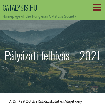
Skip
CATALYSIS.HU
to
content
Homepage of the Hungarian Catalysis Society
Pályázati felhívás – 2021
A Dr. Paál Zoltán Katalíziskutatási Alapítvány